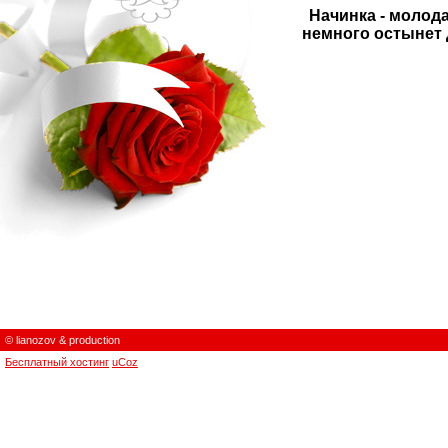
Начинка - молода
немного остынет 
© lianozov & production
Бесплатный хостинг
uCoz