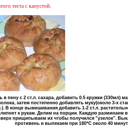
того теста с капустой.
ть в пену с 2 ст.л. сахара, добавить 0.5 кружки (330мл) 
олока, затем постепенно добавлять муку(около 3-х стака
.). В конце вымешивания добавить 1-2 ст.л. растительн
 липнет к рукам. Делим на порции. Каждую разминаем в
 вверх прищипываем их чтобы получился "узелок". Вы
противень и выпекаем при 180*С около 40 минут