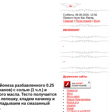
Суббота, 08.08.2026, 13:56
Приветствую Вас
Гость
Главная
|
Регистрация
|
Вход
89035555597
,
...
Дружеские сайты
майонеза разбавленного 0.25
нов) с солью (1 ч.л.) и
Новости
Авто
ого масла. Тесто получается
Фото кино
 лепешку, кладем начинку и
Наша Немчиновка
Кроха и я
кладываем на смазанный
xteamx
.
hippie
ОТДЫХ В АДЛЕРЕ